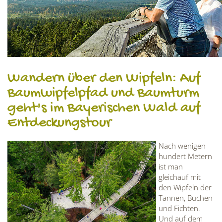
Wandern über den Wipfeln: Auf
Baumwipfelpfad und Baumturm
geht's im Bayerischen Wald auf
Entdeckungstour
Nach wenigen
hundert Metern
ist man
gleichauf mit
den Wipfeln der
Tannen, Buchen
und Fichten.
Und auf dem