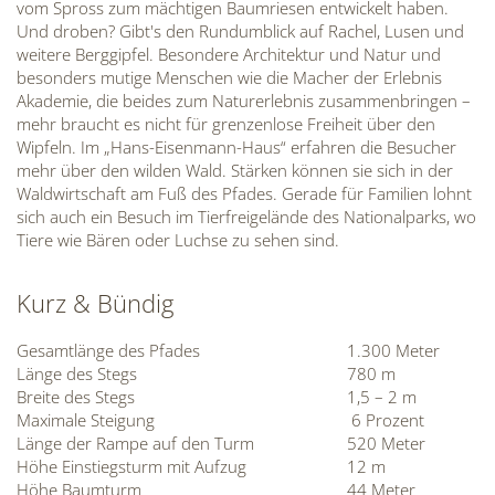
vom Spross zum mächtigen Baumriesen entwickelt haben.
Und droben? Gibt's den Rundumblick auf Rachel, Lusen und
weitere Berggipfel. Besondere Architektur und Natur und
besonders mutige Menschen wie die Macher der Erlebnis
Akademie, die beides zum Naturerlebnis zusammenbringen –
mehr braucht es nicht für grenzenlose Freiheit über den
Wipfeln. Im „Hans-Eisenmann-Haus“ erfahren die Besucher
mehr über den wilden Wald. Stärken können sie sich in der
Waldwirtschaft am Fuß des Pfades. Gerade für Familien lohnt
sich auch ein Besuch im Tierfreigelände des Nationalparks, wo
Tiere wie Bären oder Luchse zu sehen sind.
Kurz & Bündig
Gesamtlänge des Pfades
1.300 Meter
Länge des Stegs
780 m
Breite des Stegs
1,5 – 2 m
Maximale Steigung
6 Prozent
Länge der Rampe auf den Turm
520 Meter
Höhe Einstiegsturm mit Aufzug
12 m
Höhe Baumturm
44 Meter