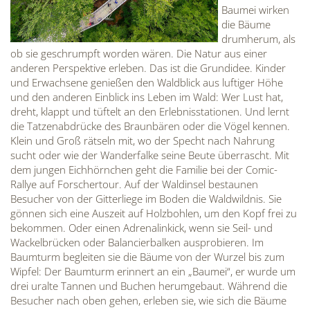
Baumei wirken
die Bäume
drumherum, als
ob sie geschrumpft worden wären. Die Natur aus einer
anderen Perspektive erleben. Das ist die Grundidee. Kinder
und Erwachsene genießen den Waldblick aus luftiger Höhe
und den anderen Einblick ins Leben im Wald: Wer Lust hat,
dreht, klappt und tüftelt an den Erlebnisstationen. Und lernt
die Tatzenabdrücke des Braunbären oder die Vögel kennen.
Klein und Groß rätseln mit, wo der Specht nach Nahrung
sucht oder wie der Wanderfalke seine Beute überrascht. Mit
dem jungen Eichhörnchen geht die Familie bei der Comic-
Rallye auf Forschertour. Auf der Waldinsel bestaunen
Besucher von der Gitterliege im Boden die Waldwildnis. Sie
gönnen sich eine Auszeit auf Holzbohlen, um den Kopf frei zu
bekommen. Oder einen Adrenalinkick, wenn sie Seil- und
Wackelbrücken oder Balancierbalken ausprobieren. Im
Baumturm begleiten sie die Bäume von der Wurzel bis zum
Wipfel: Der Baumturm erinnert an ein „Baumei“, er wurde um
drei uralte Tannen und Buchen herumgebaut. Während die
Besucher nach oben gehen, erleben sie, wie sich die Bäume