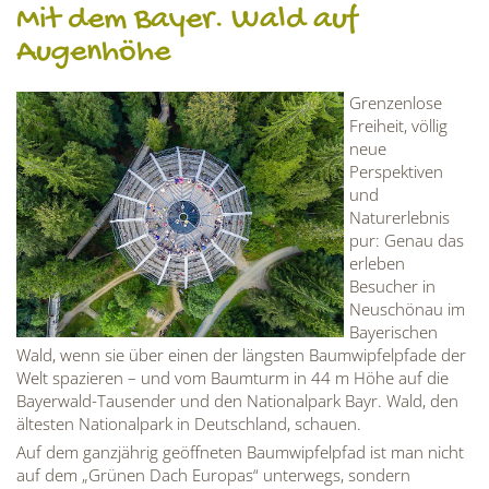
Mit dem Bayer. Wald auf
Augenhöhe
Grenzenlose
Freiheit, völlig
neue
Perspektiven
und
Naturerlebnis
pur: Genau das
erleben
Besucher in
Neuschönau im
Bayerischen
Wald, wenn sie über einen der längsten Baumwipfelpfade der
Welt spazieren – und vom Baumturm in 44 m Höhe auf die
Bayerwald-Tausender und den Nationalpark Bayr. Wald, den
ältesten Nationalpark in Deutschland, schauen.
Auf dem ganzjährig geöffneten Baumwipfelpfad ist man nicht
auf dem „Grünen Dach Europas“ unterwegs, sondern